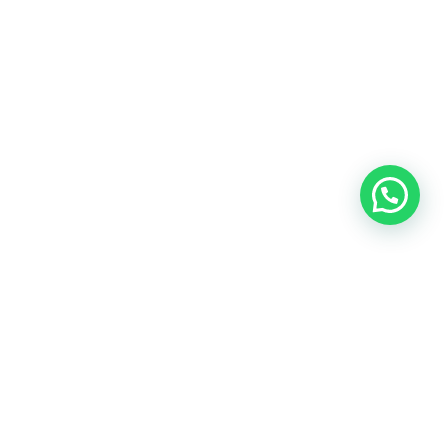
Oficina central: Calle Martín de Porres 159 – 161. Lima 15046
Cónoce todas nuestras oficinas
Teléfonos:
(+51) 999-942-579