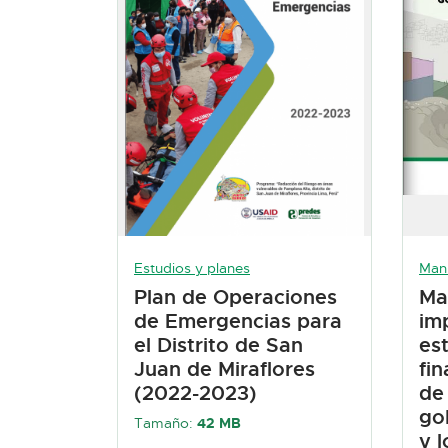
Estudios y planes
Manu
Plan de Operaciones
Ma
de Emergencias para
im
el Distrito de San
es
Juan de Miraflores
fin
(2022-2023)
de
go
Tamaño:
42 MB
y l