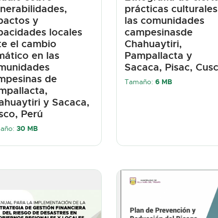
lnerabilidades,
prácticas culturale
pactos y
las comunidades
pacidades locales
campesinasde
te el cambio
Chahuaytiri,
mático en las
Pampallacta y
munidades
Sacaca, Pisac, Cus
mpesinas de
Tamaño:
6 MB
mpallacta,
ahuaytiri y Sacaca,
sco, Perú
año:
30 MB