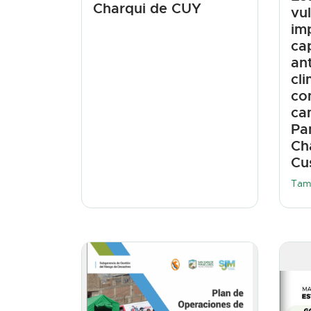
Charqui de CUY
vu
im
ca
an
cli
co
ca
Pa
Ch
Cu
Tam