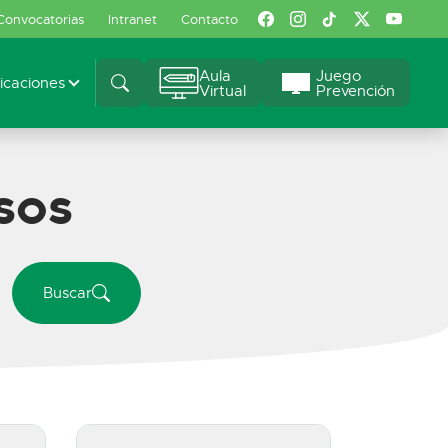
Convocatorias
Intranet
Contacto
Aula
Juego
caciones
Virtual
Prevención
sos
Buscar