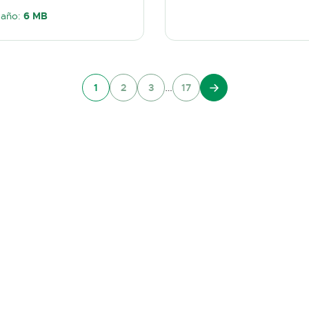
año:
6 MB
…
1
2
3
17