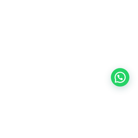
Oficina central: Calle Martín de Porres 159 – 161. Lima 15046