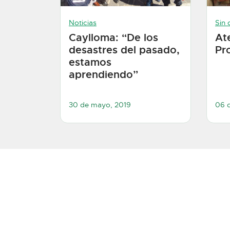
Noticias
Sin 
Caylloma: “De los
At
desastres del pasado,
Pr
estamos
aprendiendo”
30 de mayo, 2019
06 d