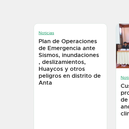
Noticias
Plan de Operaciones
de Emergencia ante
Sismos, inundaciones
, deslizamientos,
Huaycos y otros
peligros en distrito de
Noti
Anta
Cu
pr
de
an
cl