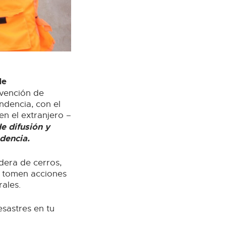
de
evención de
ndencia, con el
en el extranjero –
 difusión y
ndencia.
dera de cerros,
e tomen acciones
ales.
esastres en tu