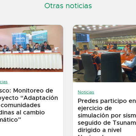
Otras noticias
cias
sco: Monitoreo de
Noticias
oyecto “Adaptación
Predes participo en
 comunidades
ejercicio de
dinas al cambio
simulación por sis
imático”
seguido de Tsunam
dirigido a nivel