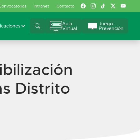
Convocatorias
Intranet
Contacto
Aula
Juego
caciones
Virtual
Prevención
bilización
s Distrito