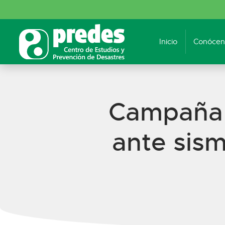
Inicio
Conócen
Campaña d
ante sism