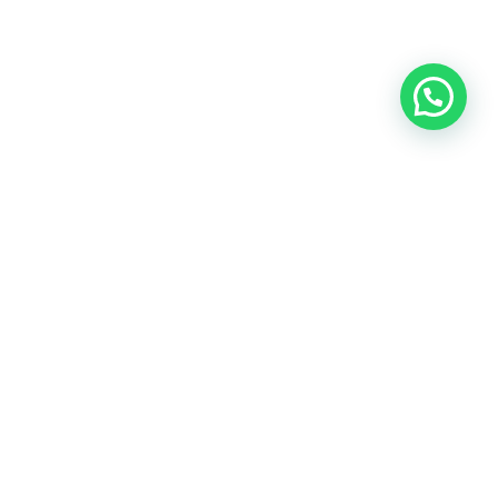
Oficina central: Calle Martín de Porres 159 – 161. Lima 15046
Cónoce todas nuestras oficinas
Teléfonos:
(+51) 999-942-579
Email:
contacto@predes.org.pe
Nuestras redes sociales: