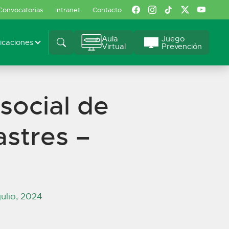
Convocatorias
Intranet
Contacto
Aula
Juego
caciones
Virtual
Prevención
social de
astres –
julio, 2024