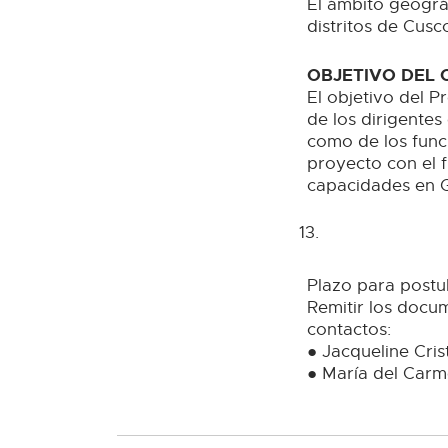
El ámbito geográf
distritos de Cusc
OBJETIVO DEL
El objetivo del P
de los dirigentes
como de los func
proyecto con el fi
capacidades en G
Plazo para postul
Remitir los docu
contactos:
● Jacqueline Cri
● María del Car