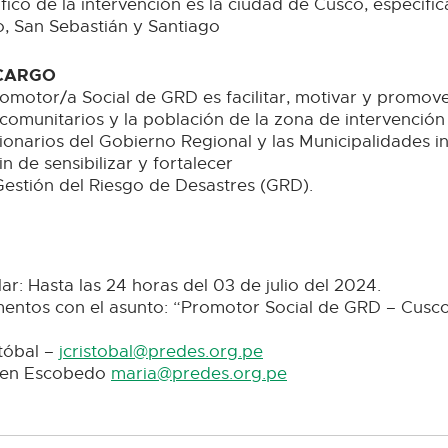
ico de la intervención es la ciudad de Cusco, específi
o, San Sebastián y Santiago
 CARGO
romotor/a Social de GRD es facilitar, motivar y promove
 comunitarios y la población de la zona de intervención
ionarios del Gobierno Regional y las Municipalidades i
n de sensibilizar y fortalecer
estión del Riesgo de Desastres (GRD).
ar: Hasta las 24 horas del 03 de julio del 2024.
mentos con el asunto: “Promotor Social de GRD – Cusco”
stóbal –
jcristobal@predes.org.pe
men Escobedo
maria@predes.org.pe