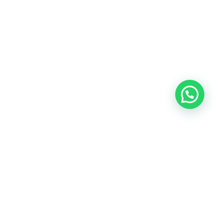
Oficina central: Calle Martín de Porres 159 – 161. Lima 15046
Cónoce todas nuestras oficinas
Teléfonos:
(+51) 999-942-579