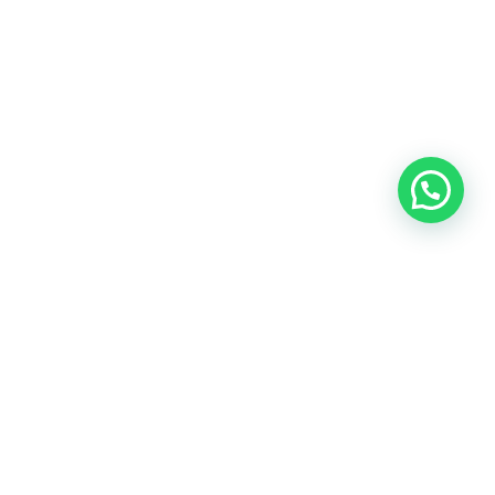
Oficina central: Calle Martín de Porres 159 – 161. Lima 15046
Cónoce todas nuestras oficinas
Teléfonos:
(+51) 999-942-579
Email:
contacto@predes.org.pe