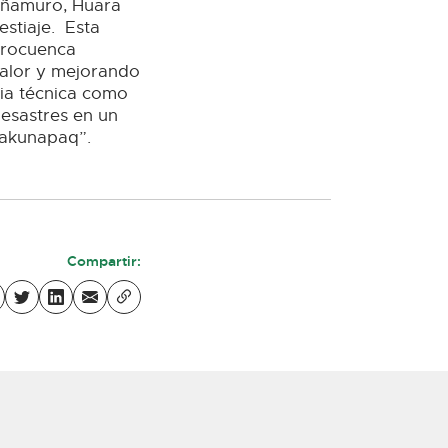
Coñamuro, Huara
estiaje. Esta
icrocuenca
alor y mejorando
cia técnica como
Desastres en un
takunapaq”.
Compartir: