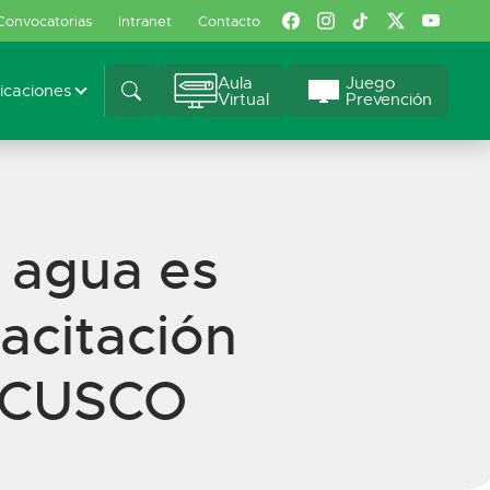
Convocatorias
Intranet
Contacto
Aula
Juego
caciones
Virtual
Prevención
 agua es
acitación
I CUSCO