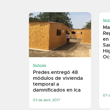
Noti
Ma
Re
en
Sa
Hi
Oc
Noticias
Predes entregó 48
módulos de vivienda
temporal a
damnificados en Ica
07 d
03 de abril, 2017