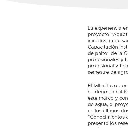
La experiencia en
proyecto “Adapt
iniciativa impuls
Capacitación Inst
de palto” de la G
profesionales y t
profesional y téc
semestre de agro
El taller tuvo po
en riego en culti
este marco y con
de agua, el proy
en los últimos d
“Conocimientos a
presentó los res