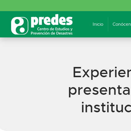
Inicio
Conócen
Experie
presenta
instit