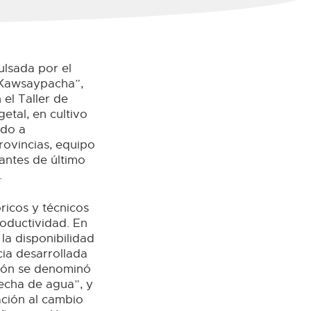
ulsada por el
 Kawsaypacha”,
el Taller de
etal, en cultivo
ido a
rovincias, equipo
iantes de último
.
óricos y técnicos
roductividad. En
la disponibilidad
ia desarrollada
ción se denominó
echa de agua”, y
ación al cambio