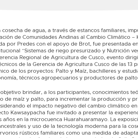
 cosecha de agua, a través de estancos familiares, imp
ación de Comunidades Andinas al Cambio Climático –
ada por Predes con el apoyo de Brot, fue presentada en 
itucional “Sistemas de riego presurizado y Nutrición veg
erencia Regional de Agricultura de Cusco, evento dirig
écnicos de la Gerencia de Agricultura Cusco de las 13 p
nico de los proyectos: Palto y Maíz, bachilleres y estud
nomía, técnicos agropecuarios y productores de palto
r objetivo brindar, a los participantes, conocimientos te
vo de maíz y palto, para incrementar la producción y p
siderando el impacto negativo del cambio climático en 
ecto Kawsaypacha fue invitado a presentar la experienc
os años en la microcuenca Huarahuaramayo. La exposi
ncestrales y uso de la tecnología moderna para la cos
ervorios rústicos familiares como una medida de adapt