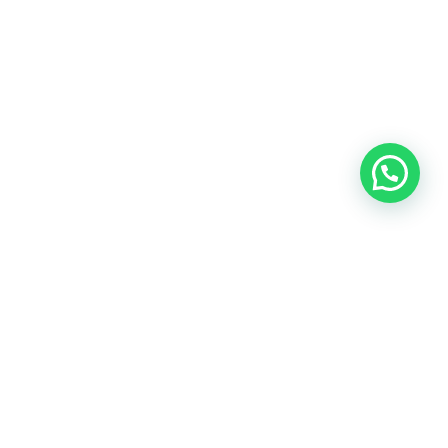
Oficina central: Calle Martín de Porres 159 – 161. Lima 15046
Cónoce todas nuestras oficinas
Teléfonos:
(+51) 999-942-579
Email:
contacto@predes.org.pe