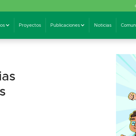
os
Proyectos
Publicaciones
Noticias
Comuni
ias
s