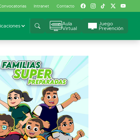
Convocatorias
Intranet
Contacto
Aula
Juego
caciones
Virtual
Prevención