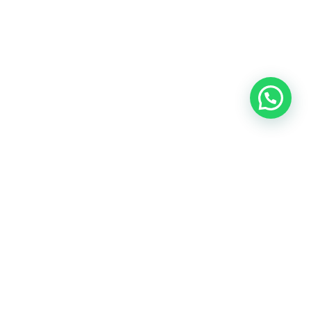
Oficina central: Calle Martín de Porres 159 – 161. Lima 15046
Cónoce todas nuestras oficinas
Teléfonos:
(+51) 999-942-579
Email:
contacto@predes.org.pe
Nuestras redes sociales: