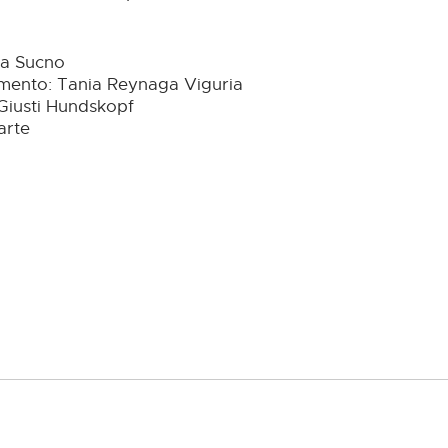
ha Sucno
mento: Tania Reynaga Viguria
 Giusti Hundskopf
arte