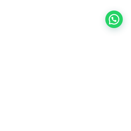
Oficina central: Calle Martín de Porres 159 – 161. Lima 15046
Cónoce todas nuestras oficinas
Teléfonos:
(+51) 999-942-579
Email:
contacto@predes.org.pe
Nuestras redes sociales: