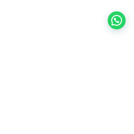
Oficina central: Calle Martín de Porres 159 – 161. Lima 15046
Cónoce todas nuestras oficinas
Teléfonos:
(+51) 999-942-579
Email:
contacto@predes.org.pe
Nuestras redes sociales: