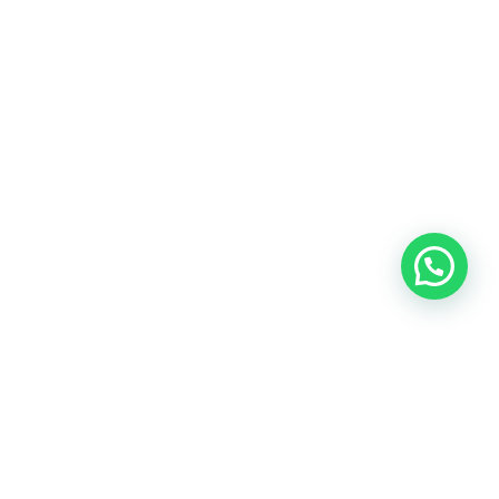
Oficina central: Calle Martín de Porres 159 – 161. Lima 15046