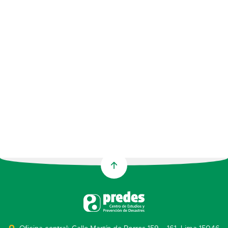
Oficina central: Calle Martín de Porres 159 – 161. Lima 15046