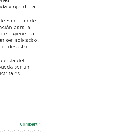
ones
ada y oportuna.
 de San Juan de
ación para la
 e higiene. La
n ser aplicados,
 de desastre.
opuesta del
pueda ser un
tritales.
.
Compartir: