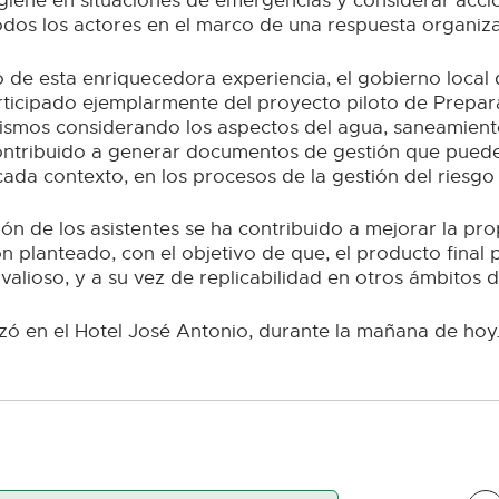
giene en situaciones de emergencias y considerar acci
odos los actores en el marco de una respuesta organiz
o de esta enriquecedora experiencia, el gobierno local
articipado ejemplarmente del proyecto piloto de Prepar
ismos considerando los aspectos del agua, saneamiento
ontribuido a generar documentos de gestión que puede
ada contexto, en los procesos de la gestión del riesgo
ión de los asistentes se ha contribuido a mejorar la pr
 planteado, con el objetivo de que, el producto final 
alioso, y a su vez de replicabilidad en otros ámbitos dis
izó en el Hotel José Antonio, durante la mañana de hoy