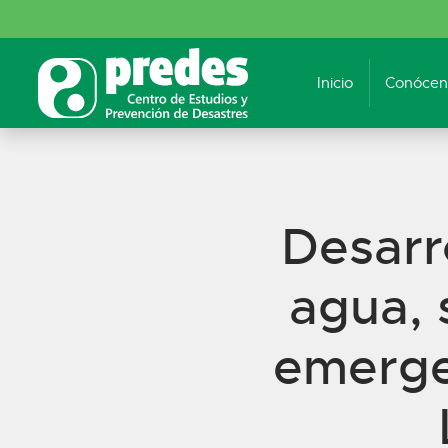
Inicio
Conócen
Desarro
agua, 
emerge