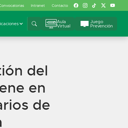
Convocatorias
Intranet
Contacto
Aula
Juego
caciones
Virtual
Prevención
tión del
iene en
rios de
a