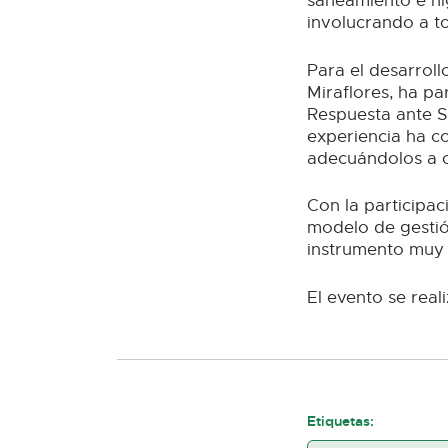
saneamiento e hi
involucrando a t
Para el desarroll
Miraflores, ha p
Respuesta ante S
experiencia ha c
adecuándolos a c
Con la participac
modelo de gestión
instrumento muy v
El evento se real
Etiquetas: