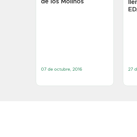
de los Molinos
ll
ED
07 de octubre, 2016
27 d