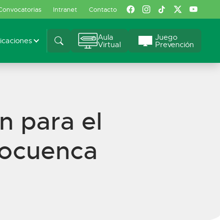
Convocatorias
Intranet
Contacto
Aula
Juego
caciones
Virtual
Prevención
n para el
rocuenca