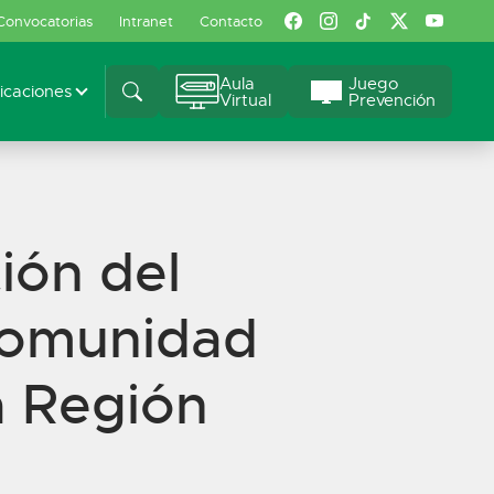
Convocatorias
Intranet
Contacto
Aula
Juego
caciones
Virtual
Prevención
ión del
Comunidad
ca Región