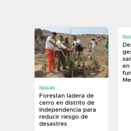
Noti
De
ge
sa
en
fu
Me
Noticias
Forestan ladera de
cerro en distrito de
Independencia para
reducir riesgo de
desastres