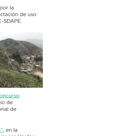
por la
ectación de uso
PE-SDAPE.
oncurso
gio de
onal de
d”
, en la