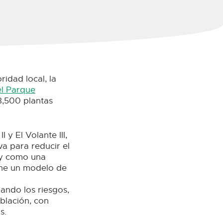
ridad local, la
el Parque
3,500 plantas
y El Volante III,
va para reducir el
o y como una
one un modelo de
ando los riesgos,
oblación, con
s.