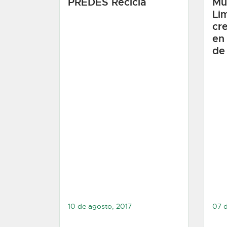
PREDES Recicla
Mu
Li
cr
en
de
10 de agosto, 2017
07 d