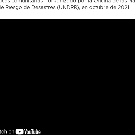
icas comunitarias”, organizado por la Oficina de las N
e Riesgo de Desastres (UNDRR), en octubre de 2021.