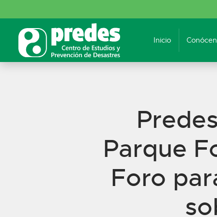
Inicio
Conócen
Predes
Parque Fo
Foro par
so