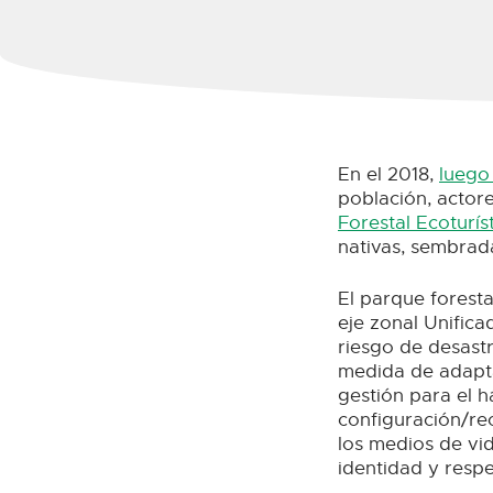
En el 2018,
luego
población, actore
Forestal Ecoturí
nativas, sembrad
El parque foresta
eje zonal Unifica
riesgo de desast
medida de adapta
gestión para el h
configuración/re
los medios de vid
identidad y respe