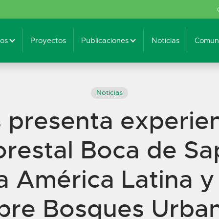
os
Proyectos
Publicaciones
Noticias
Comuni
Noticias
 presenta experien
restal Boca de Sapo
a América Latina y 
bre Bosques Urba