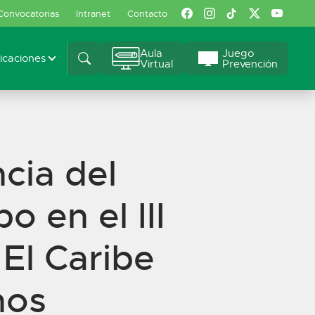
Convocatorias
Intranet
Contacto
Aula
Juego
caciones
Virtual
Prevención
cia del
 en el III
El Caribe
nos