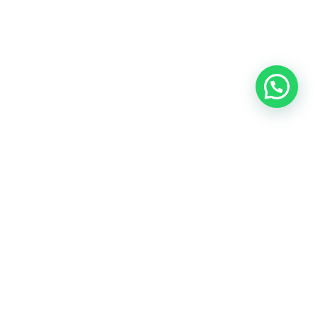
Oficina central: Calle Martín de Porres 159 – 161. Lima 15046
Cónoce todas nuestras oficinas
Teléfonos:
(+51) 999-942-579
Email:
contacto@predes.org.pe
Nuestras redes sociales: