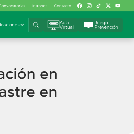
Convocatorias
Intranet
Contacto
Aula
Juego
caciones
Virtual
Prevención
zación en
astre en