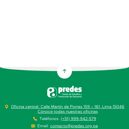
Oficina central: Calle Martín de Porres 159 – 161. Lima 15046
Cónoce todas nuestras oficinas
Teléfonos:
(+51) 999-942-579
Email:
contacto@predes.org.pe