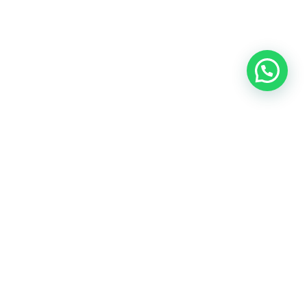
Oficina central: Calle Martín de Porres 159 – 161. Lima 15046
Cónoce todas nuestras oficinas
Teléfonos:
(+51) 999-942-579
Email:
contacto@predes.org.pe
Nuestras redes sociales: