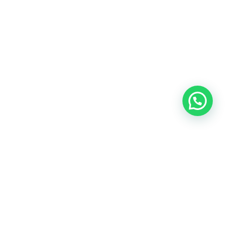
Oficina central: Calle Martín de Porres 159 – 161. Lima 15046
Cónoce todas nuestras oficinas
Teléfonos:
(+51) 999-942-579