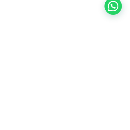
Oficina central: Calle Martín de Porres 159 – 161. Lima 15046
Cónoce todas nuestras oficinas
Teléfonos:
(+51) 999-942-579
Email:
contacto@predes.org.pe
Nuestras redes sociales:
Políticas de privacidad y gestión de datos personales