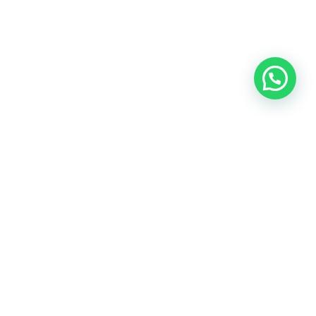
Oficina central: Calle Martín de Porres 159 – 161. Lima 15046
Cónoce todas nuestras oficinas
Teléfonos:
(+51) 999-942-579
Email:
contacto@predes.org.pe
Nuestras redes sociales: